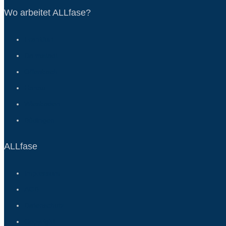
Wo arbeitet ALLfase?
Frankfurt
Darmstadt
Offenbach
Hanau
Wiesbaden
Büdingen
ALLfase
Impressum
AGB
Datenschutz
Copyright