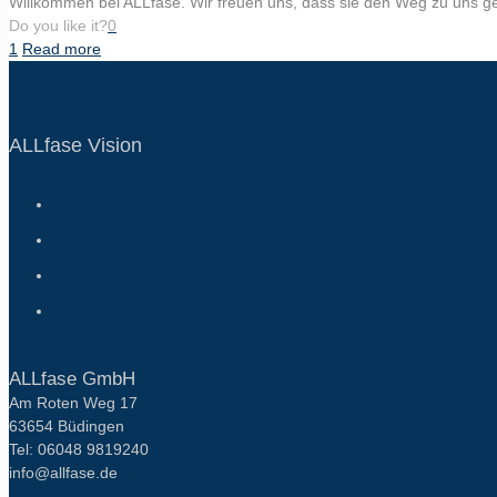
Willkommen bei ALLfase. Wir freuen uns, dass sie den Weg zu uns ge
Do you like it?
0
1
Read more
ALLfase Vision
ALLfase | Unsere Vision
ALLfase | Unsere Mission
ALLfase | Unser Handeln
ALLfase | Unsere Werte
ALLfase GmbH
Am Roten Weg 17
63654 Büdingen
Tel: 06048 9819240
info@allfase.de