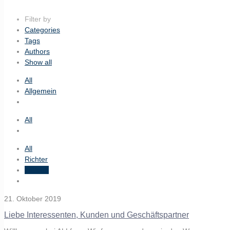
Filter by
Categories
Tags
Authors
Show all
All
Allgemein
All
All
Richter
Tottouh
21. Oktober 2019
Liebe Interessenten, Kunden und Geschäftspartner