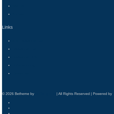
Sitemap
Kontakt
Links
auto-radkappen.de
Radkappen.net
Radkappen.info
Duftspannung
Cleatec.de
© 2026 Betheme by
Muffin group
| All Rights Reserved | Powered by