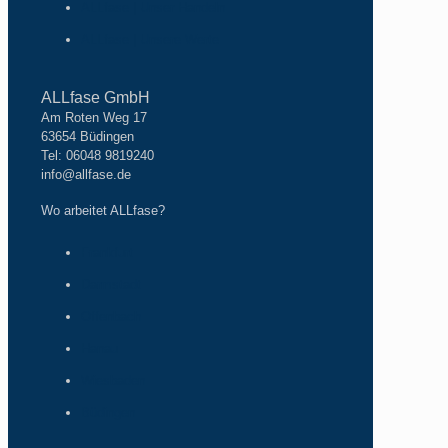
ALLfase | Unser Handeln
ALLfase | Unsere Werte
ALLfase GmbH
Am Roten Weg 17
63654 Büdingen
Tel: 06048 9819240
info@allfase.de
Wo arbeitet ALLfase?
Frankfurt
Darmstadt
Offenbach
Hanau
Wiesbaden
Büdingen