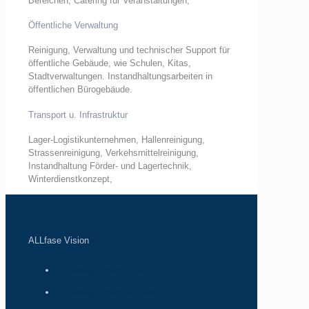
Bereichen, Catering für Veranstaltungen,
Öffentliche Verwaltung
Reinigung, Verwaltung und technischer Support für
öffentliche Gebäude, wie Schulen, Kitas,
Stadtverwaltungen. Instandhaltungsarbeiten in
öffentlichen Bürogebäude.
Transport u. Infrastruktur
Lager-Logistikunternehmen, Hallenreinigung,
Strassenreinigung, Verkehsrnittelreinigung,
Instandhaltung Förder- und Lagertechnik,
Winterdienstkonzept,
ALLfase Vision
ALLfase | Unsere Vision
ALLfase | Unsere Mission