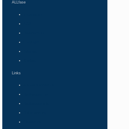
ALLfase
Impressum
AGB
Datenschutz
Copyright
Sitemap
Kontakt
Links
auto-radkappen.de
Radkappen.net
Radkappen.info
Duftspannung
Cleatec.de