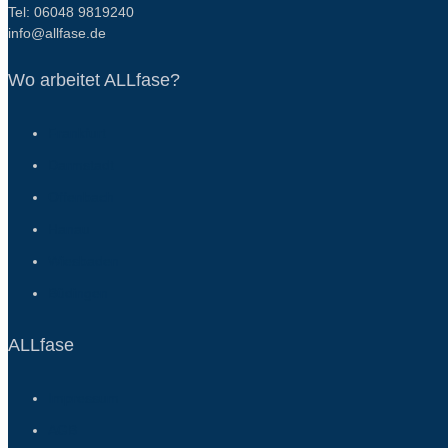
Tel: 06048 9819240
info@allfase.de
Wo arbeitet ALLfase?
Frankfurt
Darmstadt
Offenbach
Hanau
Wiesbaden
Büdingen
ALLfase
Impressum
AGB