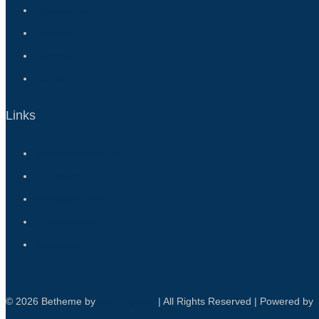
Datenschutz
Copyright
Sitemap
Kontakt
Links
auto-radkappen.de
Radkappen.net
Radkappen.info
Duftspannung
Cleatec.de
© 2026 Betheme by
Muffin group
| All Rights Reserved | Powered by