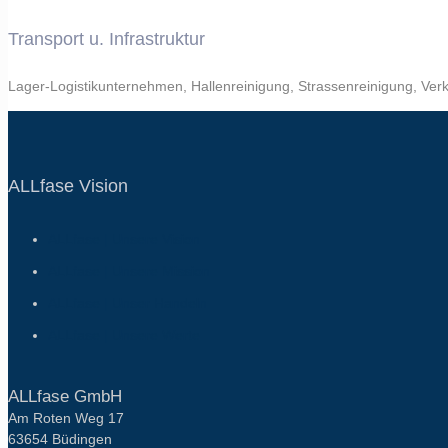
Transport u. Infrastruktur
Lager-Logistikunternehmen, Hallenreinigung, Strassenreinigung, Verk
ALLfase Vision
ALLfase | Unsere Vision
ALLfase | Unsere Mission
ALLfase | Unser Handeln
ALLfase | Unsere Werte
ALLfase GmbH
Am Roten Weg 17
63654 Büdingen