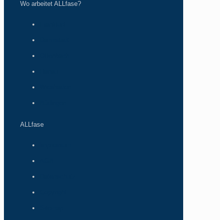
Wo arbeitet ALLfase?
Frankfurt
Darmstadt
Offenbach
Hanau
Wiesbaden
Büdingen
ALLfase
Impressum
AGB
Datenschutz
Copyright
Sitemap