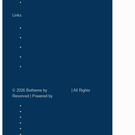
Kontakt
Links
auto-radkappen.de
Radkappen.net
Radkappen.info
Duftspannung
Cleatec.de
© 2026 Betheme by
Muffin group
| All Rights
Reserved | Powered by
WordPress